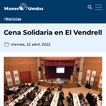
Pasar
al
contenido
principal
Ruta
Noticias
de
Cena Solidaria en El Vendrell
navegación
Viernes, 22 abril, 2022