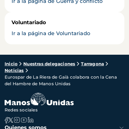
Ir a la página de Guerra y conflicto
Voluntariado
Ir a la página de Voluntariado
Ruta
Inicio
Nuestras delegaciones
Tarragona
Noticias
de
Eurospar de La Riera de Gaià colabora con la Cena
navegación
del Hambre de Manos Unidas
Redes sociales
Navegación
Quienes somos