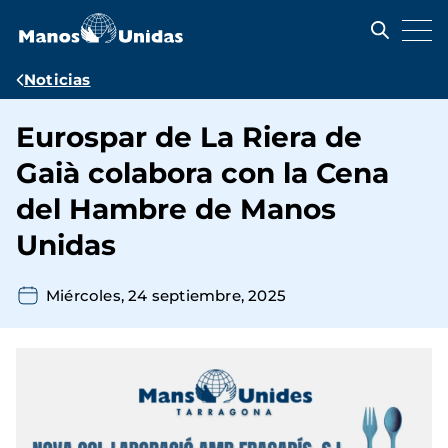
Pasar
al
contenido
principal
Ruta
Noticias
de
Eurospar de La Riera de
navegación
Gaià colabora con la Cena
del Hambre de Manos
Unidas
Miércoles, 24 septiembre, 2025