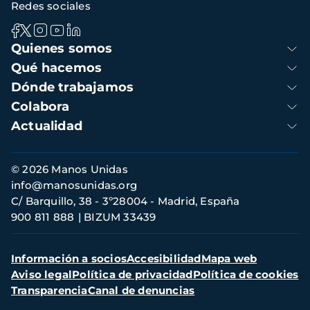
Redes sociales
Navegación
Quienes somos
principal
Qué hacemos
Dónde trabajamos
Colabora
Actualidad
Información
© 2026 Manos Unidas
de
info@manosunidas.org
contacto
C/ Barquillo, 38 - 3º28004 - Madrid, España
900 811 888
BIZUM 33439
Menú
Información a socios
Accesibilidad
Mapa web
secundario
Aviso legal
Política de privacidad
Política de cookies
Transparencia
Canal de denuncias