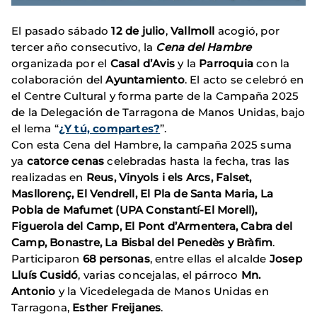
El pasado sábado
12 de julio
,
Vallmoll
acogió, por
tercer año consecutivo, la
Cena del Hambre
organizada por el
Casal d’Avis
y la
Parroquia
con la
colaboración del
Ayuntamiento
. El acto se celebró en
el Centre Cultural y forma parte de la Campaña 2025
de la Delegación de Tarragona de Manos Unidas, bajo
el lema “
¿Y tú, compartes?
”.
Con esta Cena del Hambre, la campaña 2025 suma
ya
catorce cenas
celebradas hasta la fecha, tras las
realizadas en
Reus, Vinyols i els Arcs, Falset,
Masllorenç, El Vendrell, El Pla de Santa Maria, La
Pobla de Mafumet (UPA Constantí-El Morell),
Figuerola del Camp, El Pont d’Armentera, Cabra del
Camp, Bonastre, La Bisbal del Penedès y Bràfim
.
Participaron
68 personas
, entre ellas el alcalde
Josep
Lluís Cusidó
, varias concejalas, el párroco
Mn.
Antonio
y la Vicedelegada de Manos Unidas en
Tarragona,
Esther Freijanes
.