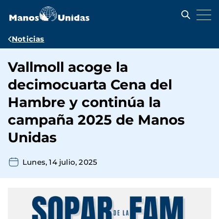
Pasar
al
contenido
principal
Ruta
Noticias
de
Vallmoll acoge la
navegación
decimocuarta Cena del
Hambre y continúa la
campaña 2025 de Manos
Unidas
Lunes, 14 julio, 2025