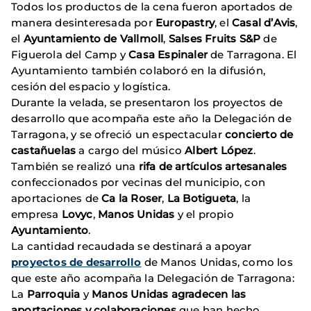
Todos los productos de la cena fueron aportados de
manera desinteresada por
Europastry
, el
Casal d’Avis
,
el
Ayuntamiento de Vallmoll
,
Salses Fruits S&P
de
Figuerola del Camp y
Casa Espinaler
de Tarragona. El
Ayuntamiento también colaboró en la difusión,
cesión del espacio y logística.
Durante la velada, se presentaron los proyectos de
desarrollo que acompaña este año la Delegación de
Tarragona, y se ofreció un espectacular
concierto de
castañuelas
a cargo del músico
Albert López
.
También se realizó una
rifa de artículos artesanales
confeccionados por vecinas del municipio, con
aportaciones de
Ca la Roser
,
La Botigueta
, la
empresa
Lovyc
,
Manos Unidas
y el propio
Ayuntamiento
.
La cantidad recaudada se destinará a apoyar
proyectos de desarrollo
de Manos Unidas, como los
que este año acompaña la Delegación de Tarragona:
La
Parroquia
y
Manos Unidas
agradecen las
aportaciones y colaboraciones
que han hecho