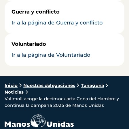
Guerra y conflicto
Ir a la página de Guerra y conflicto
Voluntariado
Ir a la página de Voluntariado
Ruta
Inicio
Nuestras delegaciones
Tarragona
Noticias
de
Vallmoll acoge la decimocuarta Cena del Hambre y
navegación
continúa la campaña 2025 de Manos Unidas