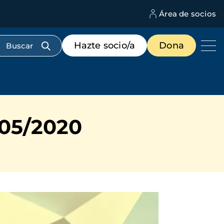
Área de socios
M
d
c
Menú
Hazte socio/a
Dona
d
de
us
destacados
cabecera
/05/2020