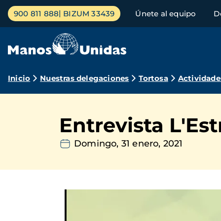
Pasar
Menú
900 811 888
BIZUM 33439
Únete al equipo
D
al
principal
contenido
principal
Ruta
Inicio
Nuestras delegaciones
Tortosa
Actividade
de
navegación
Entrevista L'Es
Domingo, 31 enero, 2021