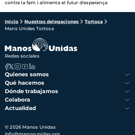
contra la fam i alimenta el futur d'esperança
Ruta
Inicio
Nuestras delegaciones
Tortosa
Mans Unides Tortosa
de
navegación
Redes sociales
Navegación
Quienes somos
principal
Qué hacemos
Dónde trabajamos
Colabora
Actualidad
Información
© 2026 Manos Unidas
de
info@manosunidas.org