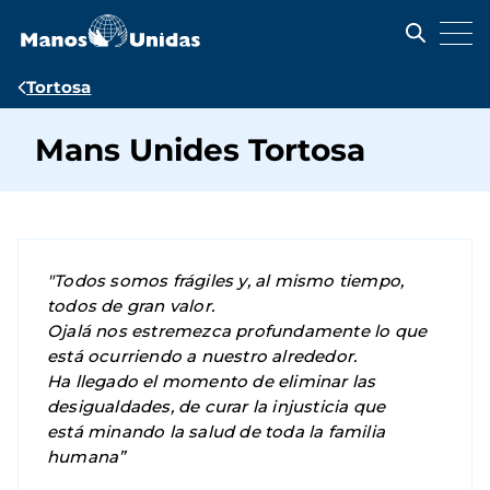
Pasar
al
contenido
principal
Ruta
Tortosa
de
Mans Unides Tortosa
navegación
"Todos somos frágiles y, al mismo tiempo,
todos de gran valor.
Ojalá nos estremezca profundamente lo que
está ocurriendo a nuestro alrededor.
Ha llegado el momento de eliminar las
desigualdades, de curar la injusticia que
está minando la salud de toda la familia
humana”