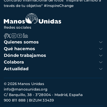
Concurso internacional de fotos "Inspira el cambio a
de
través de tu objetivo" #InspireChange
navegación
Redes sociales
Navegación
Quienes somos
principal
Qué hacemos
Dónde trabajamos
Colabora
Actualidad
Información
© 2026 Manos Unidas
de
info@manosunidas.org
contacto
C/ Barquillo, 38 - 3º28004 - Madrid, España
900 811 888
BIZUM 33439