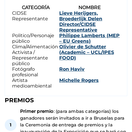
CATEGORÍA
NOMBRE
CIDSE
Lieve Herijgers,
Representante
Broederlijk Delen
Director/CIDSE
Representative
Politico/Personaje
Philippe Lamberts (MEP
público
– EU Greens)
Clima/Alimentación
Olivier de Schutter
Activista /
(Academic – UCL/IPES
Representante
FOOD)
público
Fotógrafo
Ron Haviv
profesional
Artista
Michelle Rogers
medioambiental
PREMIOS
Primer premio
: (para ambas categorías) los
ganadores serán invitados a ir a Bruselas para
la Ceremonia de entrega de premios y la
inauguración de la Exposición que se hará con