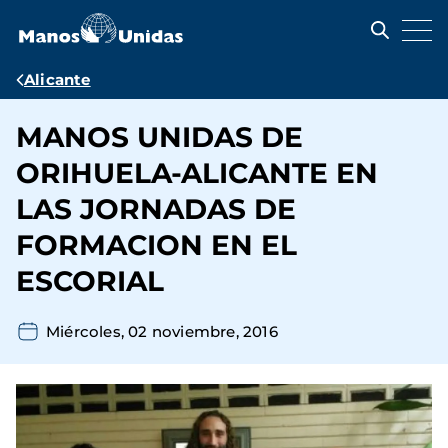
Pasar
al
contenido
principal
Ruta
Alicante
de
MANOS UNIDAS DE
navegación
ORIHUELA-ALICANTE EN
LAS JORNADAS DE
FORMACION EN EL
ESCORIAL
Miércoles, 02 noviembre, 2016