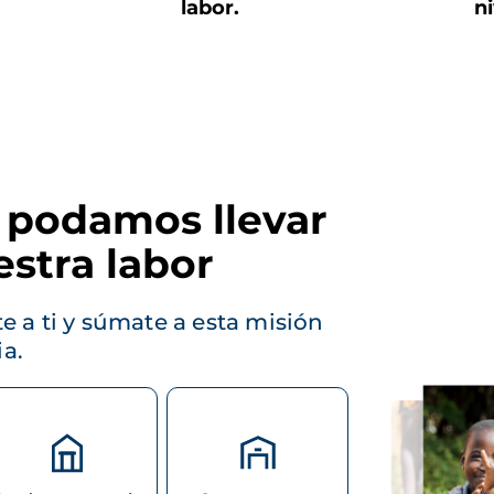
labor.
ni
 podamos llevar
estra labor
e a ti y súmate a esta misión
ia.
Imagen