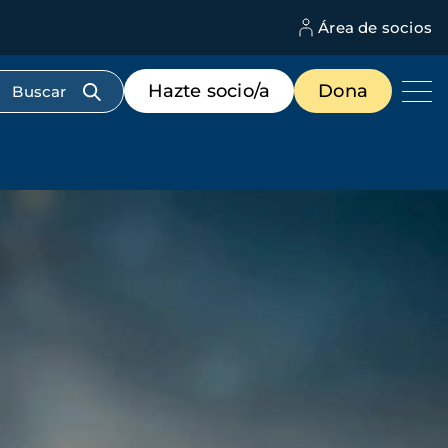
Área de socios
M
d
c
Menú
Hazte socio/a
Dona
d
de
us
destacados
cabecera