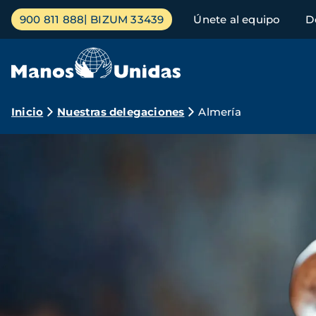
Pasar
Menú
900 811 888
BIZUM 33439
Únete al equipo
D
al
principal
contenido
principal
Ruta
Inicio
Nuestras delegaciones
Almería
de
navegación