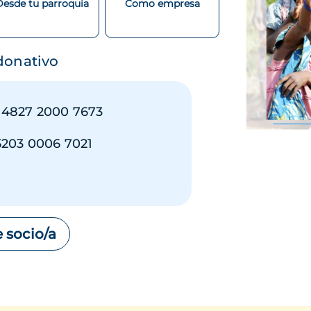
Desde tu parroquia
Como empresa
 donativo
 4827 2000 7673
5203 0006 7021
 socio/a