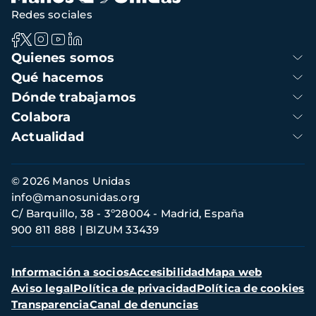
Redes sociales
Navegación
Quienes somos
principal
Qué hacemos
Dónde trabajamos
Colabora
Actualidad
Información
© 2026 Manos Unidas
de
info@manosunidas.org
contacto
C/ Barquillo, 38 - 3º28004 - Madrid, España
900 811 888
BIZUM 33439
Menú
Información a socios
Accesibilidad
Mapa web
secundario
Aviso legal
Política de privacidad
Política de cookies
Transparencia
Canal de denuncias