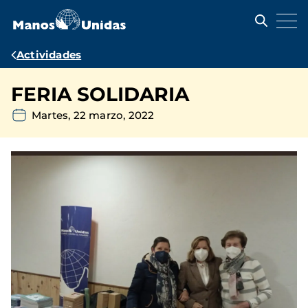
Pasar
al
contenido
principal
Ruta
Actividades
de
FERIA SOLIDARIA
navegación
Martes, 22 marzo, 2022