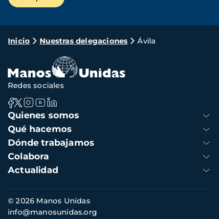
Ruta
Inicio
Nuestras delegaciones
Ávila
de
navegación
Redes sociales
Navegación
Quienes somos
principal
Qué hacemos
Dónde trabajamos
Colabora
Actualidad
Información
© 2026 Manos Unidas
de
info@manosunidas.org
contacto