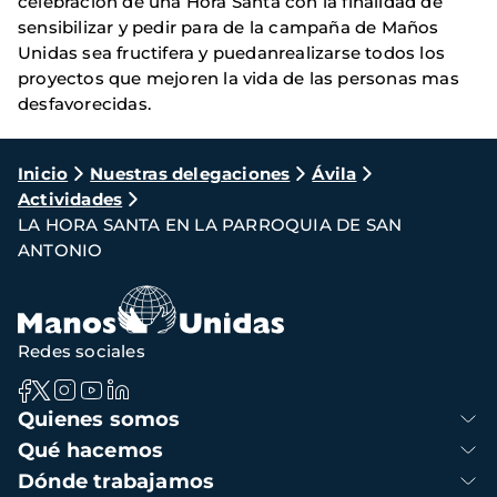
celebracion de una Hora Santa con la finalidad de
sensibilizar y pedir para de la campaña de Maños
Unidas sea fructifera y puedanrealizarse todos los
proyectos que mejoren la vida de las personas mas
desfavorecidas.
Ruta
Inicio
Nuestras delegaciones
Ávila
Actividades
de
LA HORA SANTA EN LA PARROQUIA DE SAN
navegación
ANTONIO
Redes sociales
Navegación
Quienes somos
principal
Qué hacemos
Dónde trabajamos