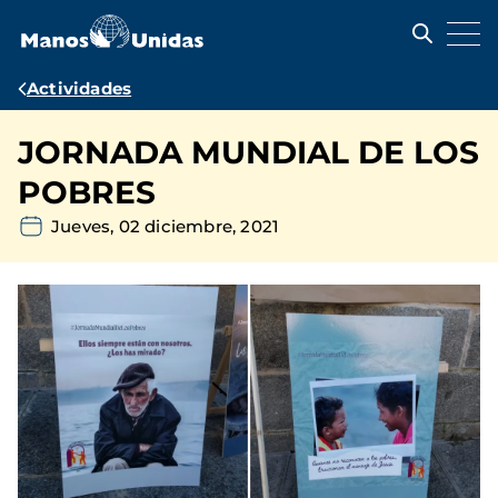
Pasar
al
contenido
principal
Ruta
Actividades
de
JORNADA MUNDIAL DE LOS
navegación
POBRES
Jueves, 02 diciembre, 2021