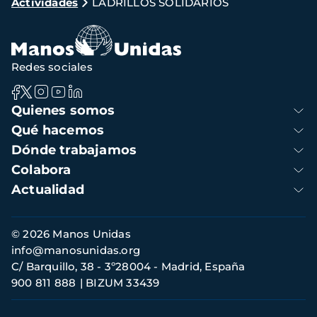
Actividades
LADRILLOS SOLIDARIOS
de
navegación
Redes sociales
Navegación
Quienes somos
principal
Qué hacemos
Dónde trabajamos
Colabora
Actualidad
Información
© 2026 Manos Unidas
de
info@manosunidas.org
contacto
C/ Barquillo, 38 - 3º28004 - Madrid, España
900 811 888
BIZUM 33439