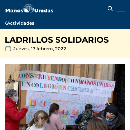
Pasar
al
contenido
principal
Ruta
Actividades
de
LADRILLOS SOLIDARIOS
navegación
Jueves, 17 febrero, 2022