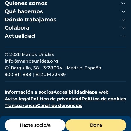
Navegación
Quienes somos
principal
Qué hacemos
Dónde trabajamos
Colabora
Actualidad
Información
© 2026 Manos Unidas
de
info@manosunidas.org
contacto
C/ Barquillo, 38 - 3º28004 - Madrid, España
900 811 888
BIZUM 33439
Menú
Información a socios
Accesibilidad
Mapa web
secundario
Aviso legal
Política de privacidad
Política de cookies
Transparencia
Canal de denuncias
Menú
Hazte socio/a
Dona
de