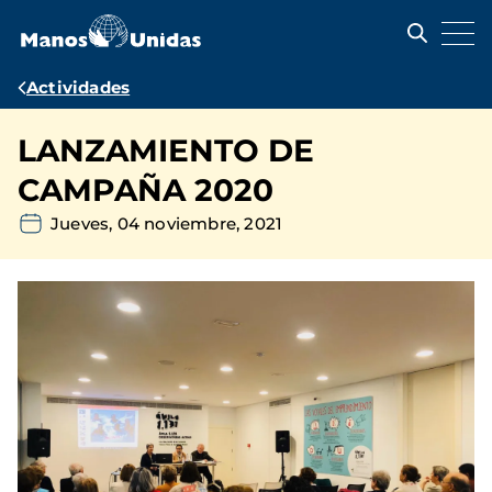
Pasar
al
contenido
principal
Ruta
Actividades
de
LANZAMIENTO DE
navegación
CAMPAÑA 2020
Jueves, 04 noviembre, 2021