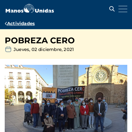
Pasar
al
contenido
principal
Ruta
Actividades
de
POBREZA CERO
navegación
Jueves, 02 diciembre, 2021