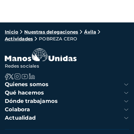
Ruta
Inicio
Nuestras delegaciones
Ávila
Actividades
POBREZA CERO
de
navegación
Redes sociales
Navegación
Quienes somos
principal
Qué hacemos
Dónde trabajamos
Colabora
Actualidad