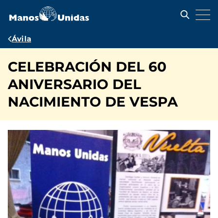
Pasar
al
contenido
principal
Ruta
Ávila
de
CELEBRACIÓN DEL 60
navegación
ANIVERSARIO DEL
NACIMIENTO DE VESPA