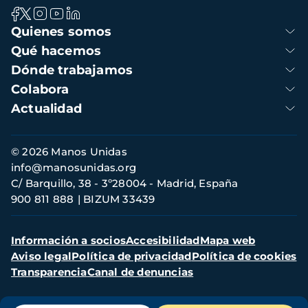
Navegación
Quienes somos
principal
Qué hacemos
Dónde trabajamos
Colabora
Actualidad
Información
© 2026 Manos Unidas
de
info@manosunidas.org
contacto
C/ Barquillo, 38 - 3º28004 - Madrid, España
900 811 888
BIZUM 33439
Menú
Información a socios
Accesibilidad
Mapa web
secundario
Aviso legal
Política de privacidad
Política de cookies
Transparencia
Canal de denuncias