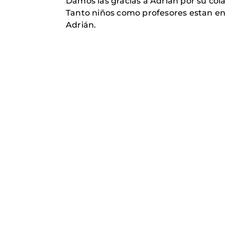
Damos las gracias a Adrián por su cola
Tanto niños como profesores estan en
Adrián.