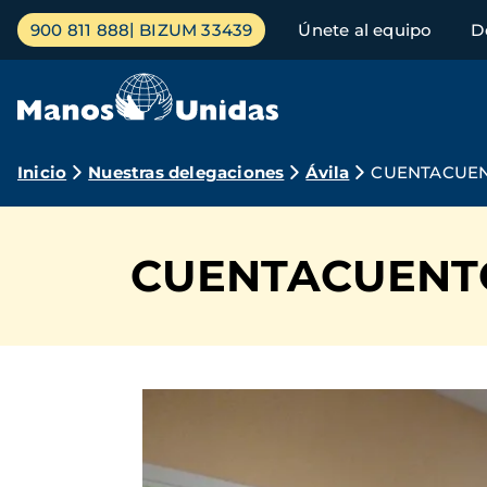
Pasar
Menú
900 811 888
BIZUM 33439
Únete al equipo
D
al
principal
contenido
principal
Ruta
Inicio
Nuestras delegaciones
Ávila
CUENTACUEN
de
navegación
CUENTACUENT