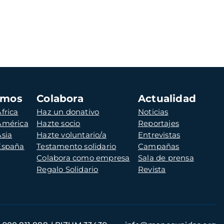
amos
Colabora
Actualidad
frica
Haz un donativo
Noticias
 América
Hazte socio
Reportajes
Asia
Hazte voluntario/a
Entrevistas
 España
Testamento solidario
Campañas
Colabora como empresa
Sala de prensa
Regalo Solidario
Revista