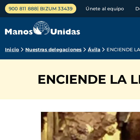
Pasar
Menú
900 811 888
BIZUM 33439
Únete al equipo
D
al
principal
contenido
principal
Ruta
Inicio
Nuestras delegaciones
Ávila
ENCIENDE L
de
navegación
ENCIENDE LA 