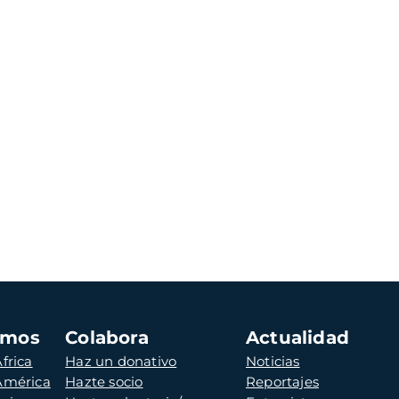
amos
Colabora
Actualidad
frica
Haz un donativo
Noticias
 América
Hazte socio
Reportajes