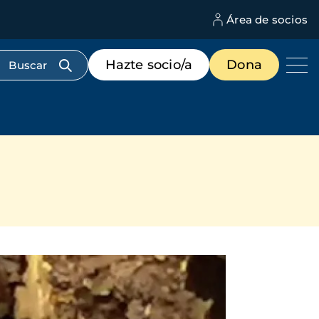
Área de socios
M
d
c
Menú
Hazte socio/a
Dona
d
de
us
destacados
cabecera