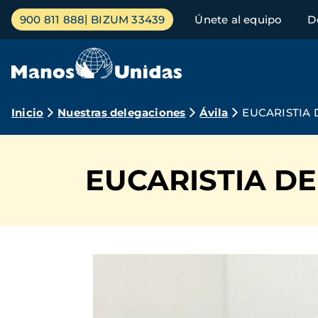
Pasar
Menú
900 811 888
BIZUM 33439
Únete al equipo
D
al
principal
contenido
principal
Ruta
Inicio
Nuestras delegaciones
Ávila
EUCARISTIA 
de
navegación
EUCARISTIA D