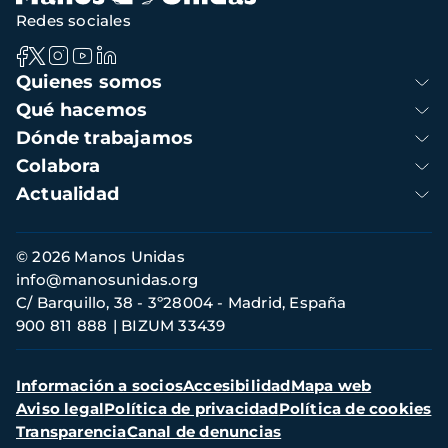
Redes sociales
Navegación
Quienes somos
principal
Qué hacemos
Dónde trabajamos
Colabora
Actualidad
Información
© 2026 Manos Unidas
de
info@manosunidas.org
contacto
C/ Barquillo, 38 - 3º28004 - Madrid, España
900 811 888
BIZUM 33439
Menú
Información a socios
Accesibilidad
Mapa web
secundario
Aviso legal
Política de privacidad
Política de cookies
Transparencia
Canal de denuncias