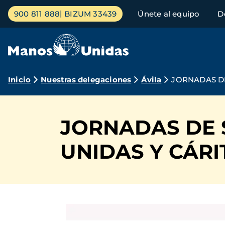
Pasar
Menú
900 811 888
BIZUM 33439
Únete al equipo
D
al
principal
contenido
principal
Ruta
Inicio
Nuestras delegaciones
Ávila
JORNADAS DE
de
navegación
JORNADAS DE 
UNIDAS Y CÁRI