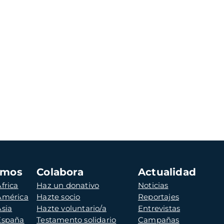
amos
Colabora
Actualidad
frica
Haz un donativo
Noticias
 América
Hazte socio
Reportajes
Asia
Hazte voluntario/a
Entrevistas
 España
Testamento solidario
Campañas