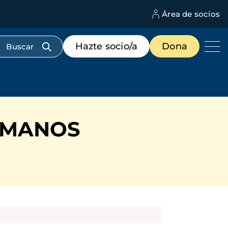
Área de socios
M
d
c
Menú
Hazte socio/a
Dona
d
de
us
destacados
cabecera
E MANOS