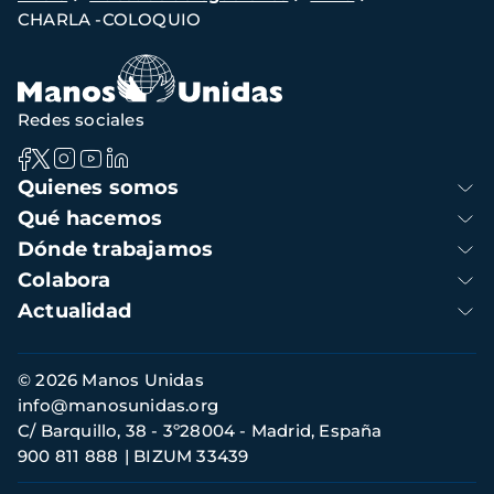
CHARLA -COLOQUIO
de
navegación
Redes sociales
Navegación
Quienes somos
principal
Qué hacemos
Dónde trabajamos
Colabora
Actualidad
Información
© 2026 Manos Unidas
de
info@manosunidas.org
contacto
C/ Barquillo, 38 - 3º28004 - Madrid, España
900 811 888
BIZUM 33439