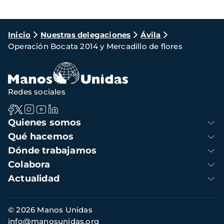
Ruta
Inicio
Nuestras delegaciones
Ávila
Operación Bocata 2014 y Mercadillo de flores
de
navegación
Redes sociales
Navegación
Quienes somos
principal
Qué hacemos
Dónde trabajamos
Colabora
Actualidad
Información
© 2026 Manos Unidas
de
info@manosunidas.org