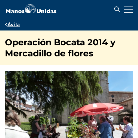
Pasar
al
contenido
principal
Ruta
Ávila
de
Operación Bocata 2014 y
navegación
Mercadillo de flores