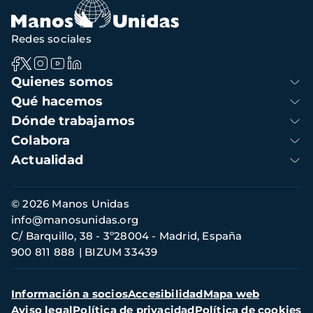
Redes sociales
Navegación
Quienes somos
principal
Qué hacemos
Dónde trabajamos
Colabora
Actualidad
Información
© 2026 Manos Unidas
de
info@manosunidas.org
contacto
C/ Barquillo, 38 - 3º28004 - Madrid, España
900 811 888
BIZUM 33439
Menú
Información a socios
Accesibilidad
Mapa web
secundario
Aviso legal
Política de privacidad
Política de cookies