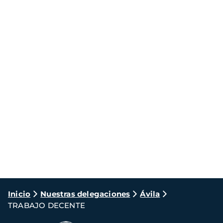
Ruta
Inicio
Nuestras delegaciones
Ávila
TRABAJO DECENTE
de
navegación