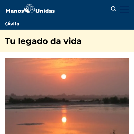
Pasar
al
contenido
principal
Ruta
Ávila
de
Tu legado da vida
navegación