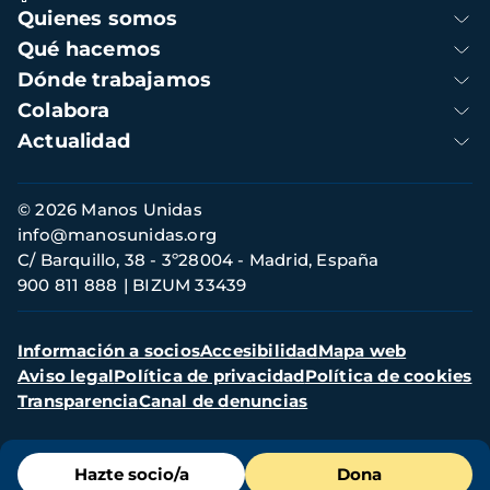
Navegación
Quienes somos
principal
Qué hacemos
Dónde trabajamos
Colabora
Actualidad
Información
© 2026 Manos Unidas
de
info@manosunidas.org
contacto
C/ Barquillo, 38 - 3º28004 - Madrid, España
900 811 888
BIZUM 33439
Menú
Información a socios
Accesibilidad
Mapa web
secundario
Aviso legal
Política de privacidad
Política de cookies
Transparencia
Canal de denuncias
Menú
Hazte socio/a
Dona
de