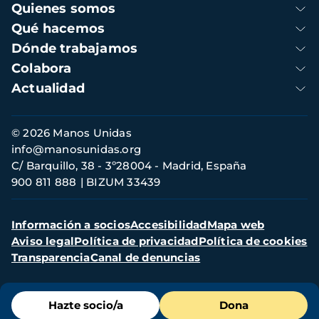
Navegación
Quienes somos
principal
Qué hacemos
Dónde trabajamos
Colabora
Actualidad
Información
© 2026 Manos Unidas
de
info@manosunidas.org
contacto
C/ Barquillo, 38 - 3º28004 - Madrid, España
900 811 888
BIZUM 33439
Menú
Información a socios
Accesibilidad
Mapa web
secundario
Aviso legal
Política de privacidad
Política de cookies
Transparencia
Canal de denuncias
Menú
Hazte socio/a
Dona
de