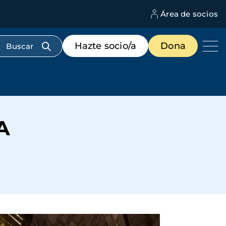
Área de socios
M
d
c
Menú
Hazte socio/a
Dona
d
de
us
destacados
cabecera
A