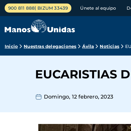
Pasar
Menú
900 811 888
BIZUM 33439
Únete al equipo
D
al
principal
contenido
principal
Ruta
Inicio
Nuestras delegaciones
Ávila
Noticias
EU
de
navegación
EUCARISTIAS 
Domingo, 12 febrero, 2023