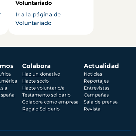
Voluntariado
y
Ir a la página de
Voluntariado
amos
Colabora
Actualidad
frica
Haz un donativo
Noticias
 América
Hazte socio
Reportajes
Asia
Hazte voluntario/a
Entrevistas
 España
Testamento solidario
Campañas
Colabora como empresa
Sala de prensa
Regalo Solidario
Revista