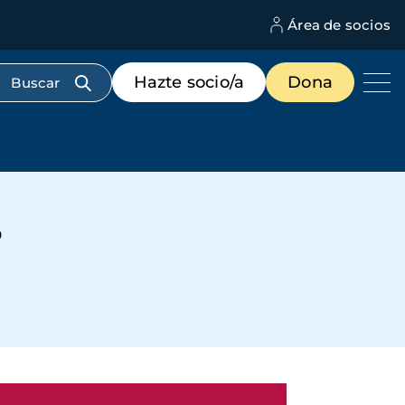
Área de socios
M
d
c
Menú
Hazte socio/a
Dona
d
de
us
destacados
cabecera
S