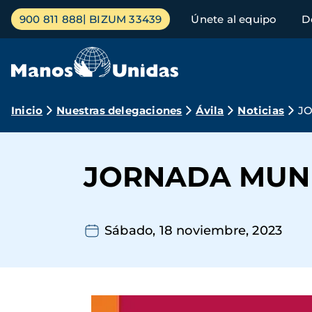
Pasar
Menú
900 811 888
BIZUM 33439
Únete al equipo
D
al
principal
contenido
principal
Ruta
Inicio
Nuestras delegaciones
Ávila
Noticias
J
de
navegación
JORNADA MUND
Sábado, 18 noviembre, 2023