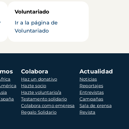
Voluntariado
y
Ir a la página de
Voluntariado
amos
Colabora
Actualidad
frica
Haz un donativo
Noticias
 América
Hazte socio
Reportajes
Asia
Hazte voluntario/a
Entrevistas
 España
Testamento solidario
Campañas
Colabora como empresa
Sala de prensa
Regalo Solidario
Revista