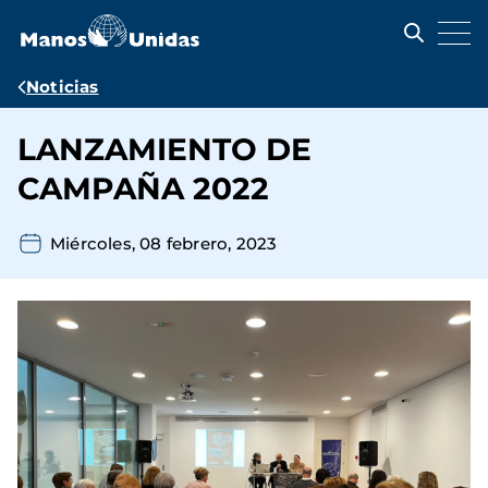
Pasar
al
contenido
principal
Ruta
Noticias
de
LANZAMIENTO DE
navegación
CAMPAÑA 2022
Miércoles, 08 febrero, 2023