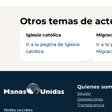
Otros temas de act
Iglesia católica
Migrac
Ir a la página de Iglesia
Ir a la
católica
Migrac
Navegación
Quienes so
principal
Equipo
Delegaciones
Transparencia
Redes sociales