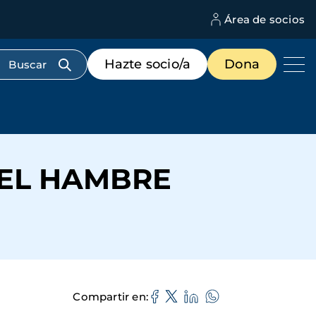
Área de socios
M
d
c
Menú
Hazte socio/a
Dona
d
de
us
destacados
cabecera
EL HAMBRE
Compartir en