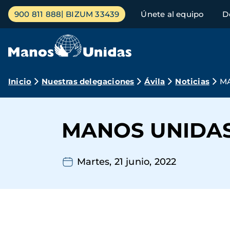
Pasar
Menú
900 811 888
BIZUM 33439
Únete al equipo
D
al
principal
contenido
principal
Ruta
Inicio
Nuestras delegaciones
Ávila
Noticias
M
de
navegación
MANOS UNIDA
Martes, 21 junio, 2022