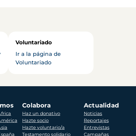
Voluntariado
y
Ir a la página de
Voluntariado
amos
Colabora
Actualidad
frica
Haz un donativo
Noticias
 América
Hazte socio
Reportajes
Asia
Hazte voluntario/a
Entrevistas
 España
Testamento solidario
Campañas