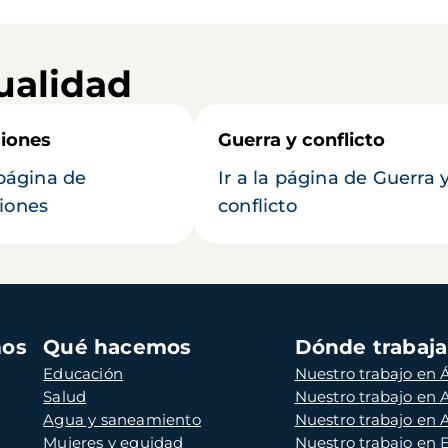
ualidad
iones
Guerra y conflicto
 página de
Ir a la página de Guerra 
iones
conflicto
mos
Qué hacemos
Dónde trabaj
Educación
Nuestro trabajo en Á
Salud
Nuestro trabajo en
Agua y saneamiento
Nuestro trabajo en 
Mujeres y equidad
Nuestro trabajo en