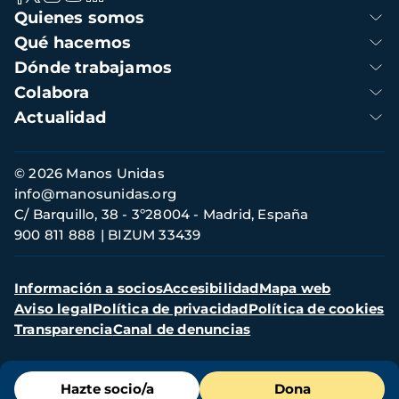
Navegación
Quienes somos
principal
Qué hacemos
Dónde trabajamos
Colabora
Actualidad
Información
© 2026 Manos Unidas
de
info@manosunidas.org
contacto
C/ Barquillo, 38 - 3º28004 - Madrid, España
900 811 888
BIZUM 33439
Menú
Información a socios
Accesibilidad
Mapa web
secundario
Aviso legal
Política de privacidad
Política de cookies
Transparencia
Canal de denuncias
Menú
Hazte socio/a
Dona
de