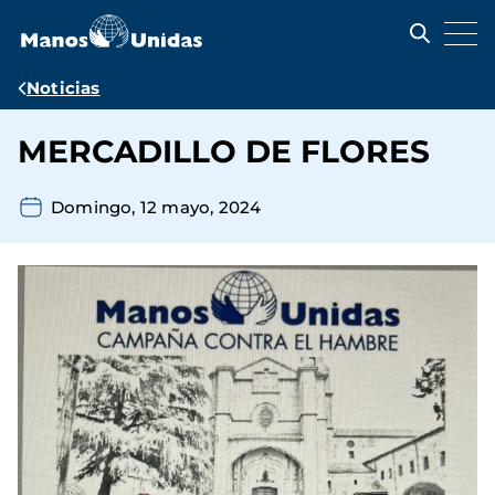
Pasar
al
contenido
principal
Ruta
Noticias
de
MERCADILLO DE FLORES
navegación
Domingo, 12 mayo, 2024