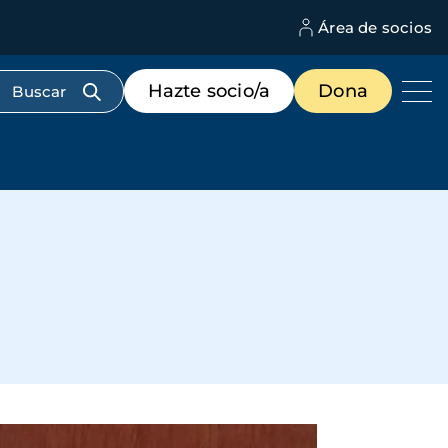
Área de socios
M
d
c
Menú
Hazte socio/a
Dona
d
de
us
destacados
cabecera