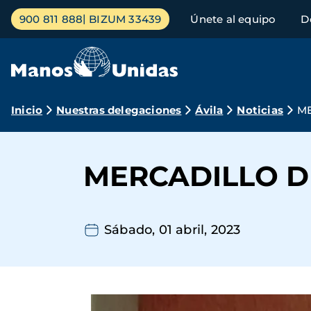
Pasar
Menú
900 811 888
BIZUM 33439
Únete al equipo
D
al
principal
contenido
principal
Ruta
Inicio
Nuestras delegaciones
Ávila
Noticias
ME
de
navegación
MERCADILLO D
Sábado, 01 abril, 2023