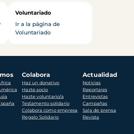
Voluntariado
y
Ir a la página de
Voluntariado
amos
Colabora
Actualidad
frica
Haz un donativo
Noticias
 América
Hazte socio
Reportajes
Asia
Hazte voluntario/a
Entrevistas
 España
Testamento solidario
Campañas
Colabora como empresa
Sala de prensa
Regalo Solidario
Revista