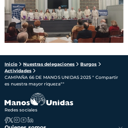
Ruta
Inicio
Nuestras delegaciones
Burgos
Actividades
de
CAMPAÑA 66 DE MANOS UNIDAS 2025 " Compartir
navegación
es nuestra mayor riqueza""
Redes sociales
Navegación
Quienes somos