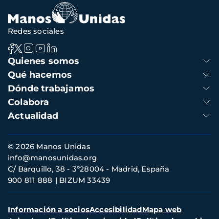
Redes sociales
Navegación
Quienes somos
principal
Qué hacemos
Dónde trabajamos
Colabora
Actualidad
Información
© 2026 Manos Unidas
de
info@manosunidas.org
contacto
C/ Barquillo, 38 - 3º28004 - Madrid, España
900 811 888
BIZUM 33439
Menú
Información a socios
Accesibilidad
Mapa web
secundario