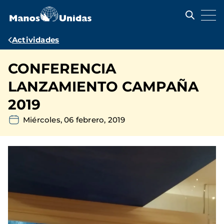
Pasar
al
contenido
principal
Ruta
Actividades
de
CONFERENCIA
navegación
LANZAMIENTO CAMPAÑA
2019
Miércoles, 06 febrero, 2019