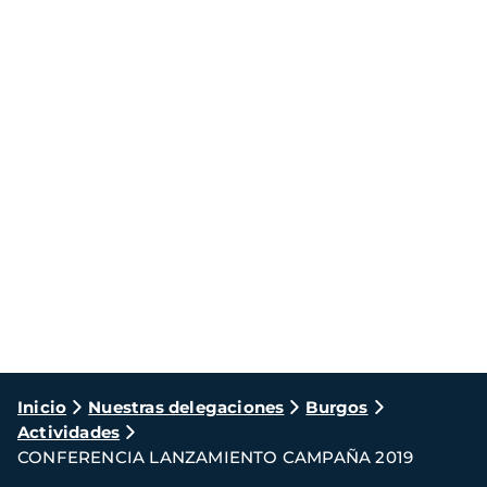
Ruta
Inicio
Nuestras delegaciones
Burgos
Actividades
de
CONFERENCIA LANZAMIENTO CAMPAÑA 2019
navegación