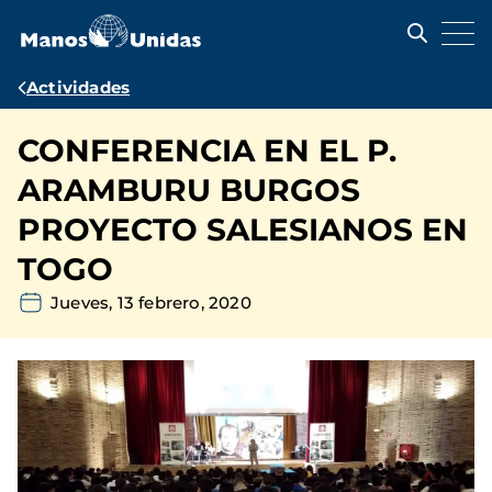
Pasar
al
contenido
principal
Ruta
Actividades
de
CONFERENCIA EN EL P.
navegación
ARAMBURU BURGOS
PROYECTO SALESIANOS EN
TOGO
Jueves, 13 febrero, 2020