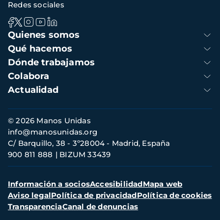
Redes sociales
Navegación
Quienes somos
principal
Qué hacemos
Dónde trabajamos
Colabora
Actualidad
Información
© 2026 Manos Unidas
de
info@manosunidas.org
contacto
C/ Barquillo, 38 - 3º28004 - Madrid, España
900 811 888
BIZUM 33439
Menú
Información a socios
Accesibilidad
Mapa web
secundario
Aviso legal
Política de privacidad
Política de cookies
Transparencia
Canal de denuncias