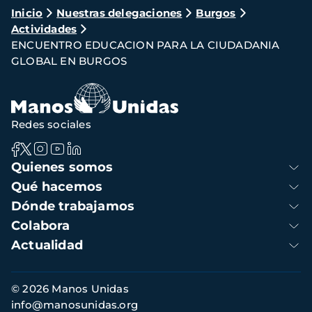
Ruta
Inicio
Nuestras delegaciones
Burgos
Actividades
de
ENCUENTRO EDUCACION PARA LA CIUDADANIA
navegación
GLOBAL EN BURGOS
Redes sociales
Navegación
Quienes somos
principal
Qué hacemos
Dónde trabajamos
Colabora
Actualidad
Información
© 2026 Manos Unidas
de
info@manosunidas.org