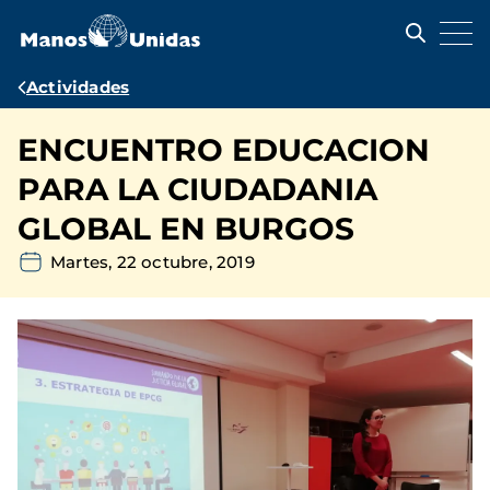
Pasar
al
contenido
principal
Ruta
Actividades
de
ENCUENTRO EDUCACION
navegación
PARA LA CIUDADANIA
GLOBAL EN BURGOS
Martes, 22 octubre, 2019