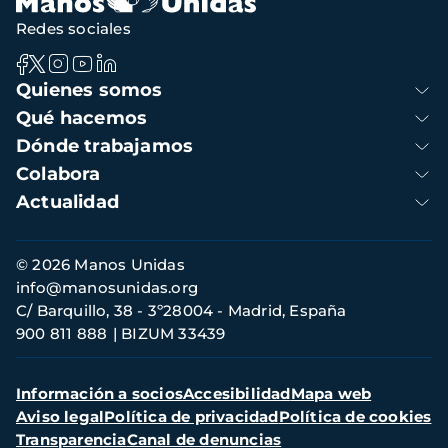
Redes sociales
Navegación
Quienes somos
principal
Qué hacemos
Dónde trabajamos
Colabora
Actualidad
Información
© 2026 Manos Unidas
de
info@manosunidas.org
contacto
C/ Barquillo, 38 - 3º28004 - Madrid, España
900 811 888
BIZUM 33439
Menú
Información a socios
Accesibilidad
Mapa web
secundario
Aviso legal
Política de privacidad
Política de cookies
Transparencia
Canal de denuncias