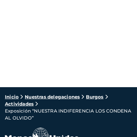
Ruta
Inicio
Nuestras delegaciones
Burgos
Actividades
de
Exposición “NUESTRA INDIFERENCIA LOS CONDENA
navegación
AL OLVIDO”