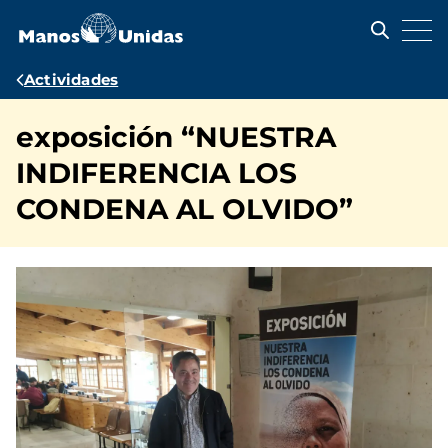
Pasar
al
contenido
principal
Ruta
Actividades
de
exposición “NUESTRA
navegación
INDIFERENCIA LOS
CONDENA AL OLVIDO”