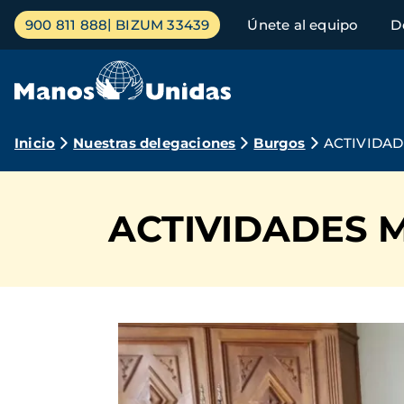
Pasar
Menú
900 811 888
BIZUM 33439
Únete al equipo
D
al
principal
contenido
principal
Ruta
Inicio
Nuestras delegaciones
Burgos
ACTIVIDA
de
navegación
ACTIVIDADES 