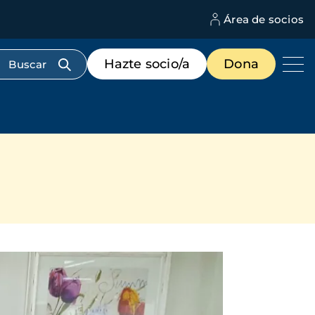
Área de socios
M
d
c
Menú
Hazte socio/a
Dona
d
de
us
destacados
cabecera