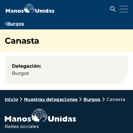
Pasar
al
contenido
principal
Ruta
Burgos
de
Canasta
navegación
Delegación
Burgos
Ruta
Inicio
Nuestras delegaciones
Burgos
Canasta
de
navegación
Redes sociales