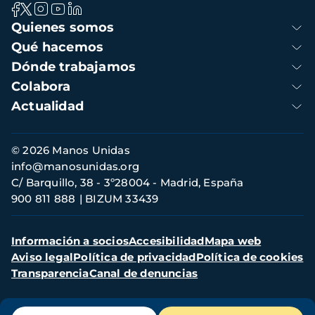
Navegación
Quienes somos
principal
Qué hacemos
Dónde trabajamos
Colabora
Actualidad
Información
© 2026 Manos Unidas
de
info@manosunidas.org
contacto
C/ Barquillo, 38 - 3º28004 - Madrid, España
900 811 888
BIZUM 33439
Menú
Información a socios
Accesibilidad
Mapa web
secundario
Aviso legal
Política de privacidad
Política de cookies
Transparencia
Canal de denuncias
Menú