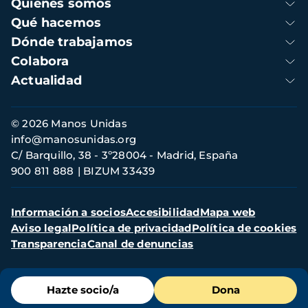
Navegación
Quienes somos
principal
Qué hacemos
Dónde trabajamos
Colabora
Actualidad
Información
© 2026 Manos Unidas
de
info@manosunidas.org
contacto
C/ Barquillo, 38 - 3º28004 - Madrid, España
900 811 888
BIZUM 33439
Menú
Información a socios
Accesibilidad
Mapa web
secundario
Aviso legal
Política de privacidad
Política de cookies
Transparencia
Canal de denuncias
Menú
Hazte socio/a
Dona
de