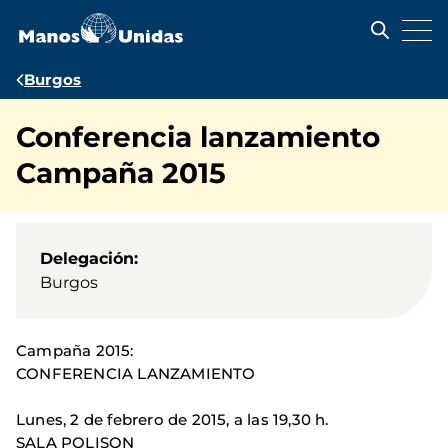
Pasar
al
contenido
principal
Ruta
Burgos
de
Conferencia lanzamiento
navegación
Campaña 2015
Delegación
Burgos
Campaña 2015:
CONFERENCIA LANZAMIENTO
Lunes, 2 de febrero de 2015, a las 19,30 h.
SALA POLISON