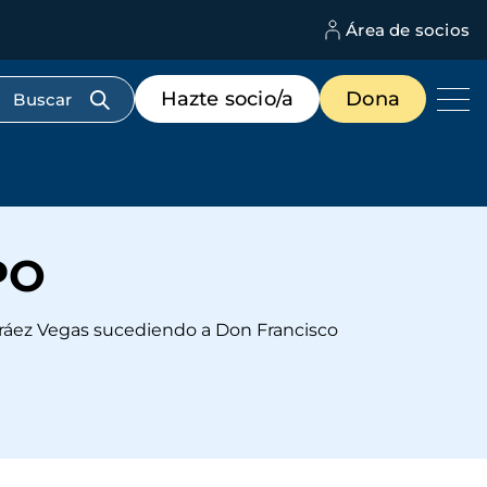
Área de socios
M
d
c
Menú
Hazte socio/a
Dona
d
de
us
destacados
cabecera
PO
rráez Vegas sucediendo a Don Francisco