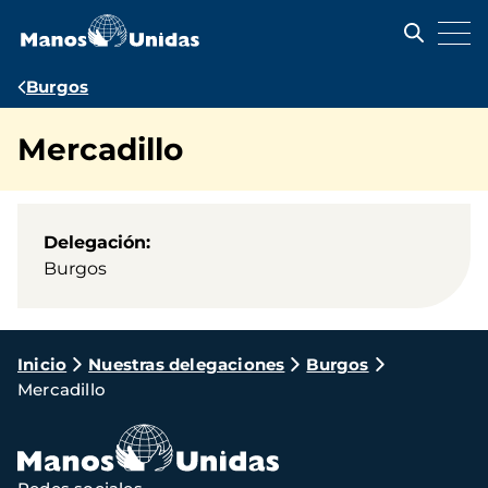
Pasar
al
contenido
principal
Ruta
Burgos
de
Mercadillo
navegación
Delegación
Burgos
Ruta
Inicio
Nuestras delegaciones
Burgos
Mercadillo
de
navegación