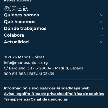
Redes sociales
Navegación
Quienes somos
principal
Qué hacemos
Dónde trabajamos
Colabora
Actualidad
Información
© 2026 Manos Unidas
de
info@manosunidas.org
contacto
C/ Barquillo, 38 - 3º28004 - Madrid, España
900 811 888
BIZUM 33439
Menú
Información a socios
Accesibilidad
Mapa web
secundario
Aviso legal
Política de privacidad
Política de cookies
Transparencia
Canal de denuncias