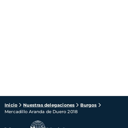
Ruta
Inicio
Nuestras delegaciones
Burgos
Mercadillo Aranda de Duero 2018
de
navegación