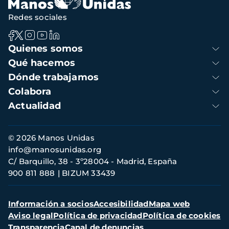
Redes sociales
Navegación
Quienes somos
principal
Qué hacemos
Dónde trabajamos
Colabora
Actualidad
Información
© 2026 Manos Unidas
de
info@manosunidas.org
contacto
C/ Barquillo, 38 - 3º28004 - Madrid, España
900 811 888
BIZUM 33439
Menú
Información a socios
Accesibilidad
Mapa web
secundario
Aviso legal
Política de privacidad
Política de cookies
Transparencia
Canal de denuncias