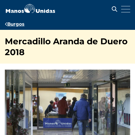
Pasar
al
contenido
principal
Ruta
Burgos
de
Mercadillo Aranda de Duero
navegación
2018