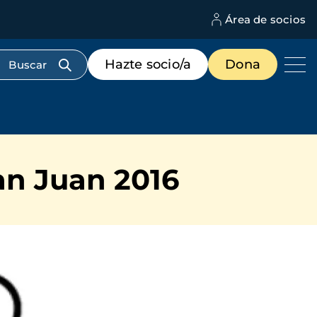
Área de socios
M
d
c
Menú
Hazte socio/a
Dona
d
de
us
destacados
cabecera
an Juan 2016