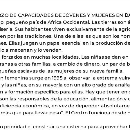
ZO DE CAPACIDADES DE JÓVENES Y MUJERES EN
D
 pequeño país de África Occidental. Las tierras son á
miseria. Sus habitantes viven exclusivamente de la agri
en por las tradiciones. Una de ellas es que son los ho
s. Ellas juegan un papel esencial en la producción d
 lo almacenan y lo venden.
 forzados en muchas localidades. Las niñas se dan en
nas a otras familias, a cambio de dinero, un par de 
ueñas esclavas de las mujeres de su nueva familia.
 femenina surge en 1995 al observar la extrema vulner
 y las niñas, en su mayoría con un alto grado de analf
n y formación específico para ellas. Hay que tener en 
on las responsables de la educación, alimentación y 
suficiencia económica, en vez de depender absolutam
o más que para llevar peso”. El Centro funciona desde
o prioridad el construir una cisterna para aprovechar l