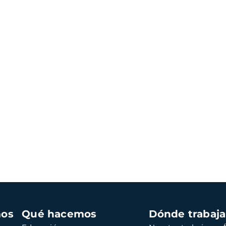
mos
Qué hacemos
Dónde trabaj