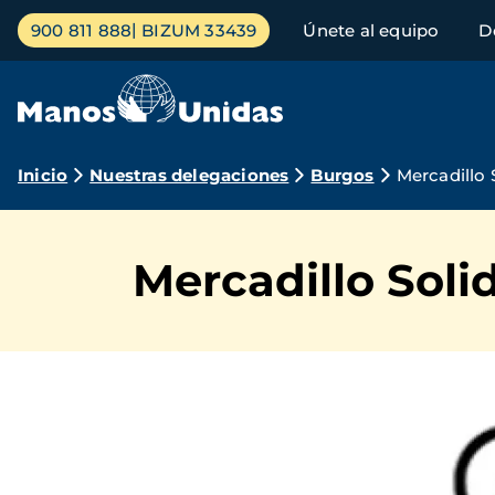
Pasar
Menú
900 811 888
BIZUM 33439
Únete al equipo
D
al
principal
contenido
principal
Ruta
Inicio
Nuestras delegaciones
Burgos
Mercadillo 
de
navegación
Mercadillo Soli