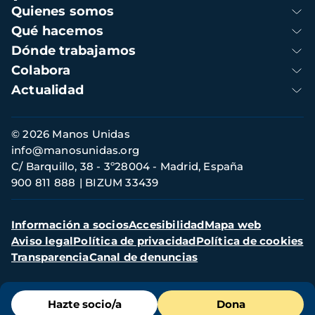
Navegación
Quienes somos
principal
Qué hacemos
Dónde trabajamos
Colabora
Actualidad
Información
© 2026 Manos Unidas
de
info@manosunidas.org
contacto
C/ Barquillo, 38 - 3º28004 - Madrid, España
900 811 888
BIZUM 33439
Menú
Información a socios
Accesibilidad
Mapa web
secundario
Aviso legal
Política de privacidad
Política de cookies
Transparencia
Canal de denuncias
Menú
Hazte socio/a
Dona
de