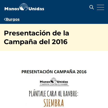
Pasar
al
contenido
principal
Ruta
Burgos
de
Presentación de la
navegación
Campaña del 2016