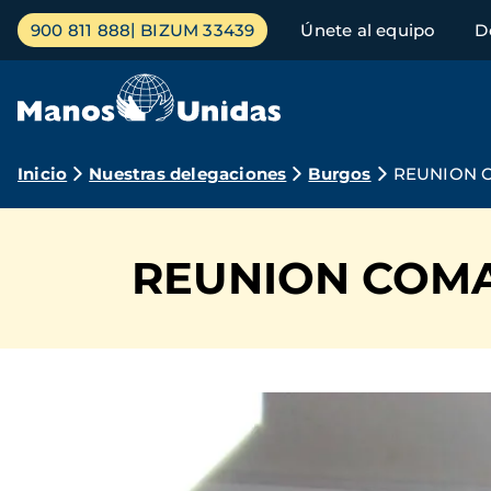
Pasar
Menú
900 811 888
BIZUM 33439
Únete al equipo
D
al
principal
contenido
principal
Ruta
Inicio
Nuestras delegaciones
Burgos
REUNION 
de
navegación
REUNION COMA