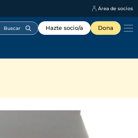
Área de socios
M
d
c
Menú
Hazte socio/a
Dona
d
de
us
destacados
cabecera