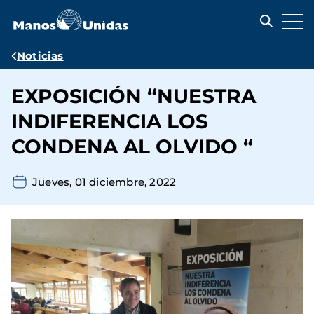
Pasar
al
contenido
principal
Ruta
Noticias
de
EXPOSICIÓN “NUESTRA
navegación
INDIFERENCIA LOS
CONDENA AL OLVIDO “
Jueves, 01 diciembre, 2022