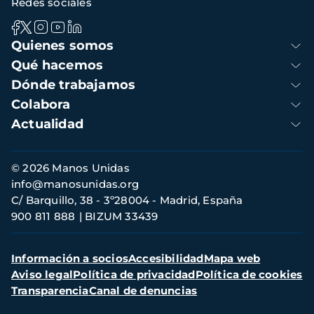
Redes sociales
Navegación
Quienes somos
principal
Qué hacemos
Dónde trabajamos
Colabora
Actualidad
Información
© 2026 Manos Unidas
de
info@manosunidas.org
contacto
C/ Barquillo, 38 - 3º28004 - Madrid, España
900 811 888
BIZUM 33439
Menú
Información a socios
Accesibilidad
Mapa web
secundario
Aviso legal
Política de privacidad
Política de cookies
Transparencia
Canal de denuncias